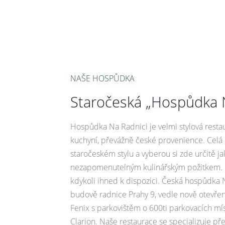
NAŠE HOSPŮDKA
Staročeská „Hospůdka 
Hospůdka Na Radnici je velmi stylová resta
kuchyní, převážně české provenience. Celá 
staročeském stylu a vyberou si zde určitě ja
nezapomenutelným kulinářským požitkem. N
kdykoli ihned k dispozici. Česká hospůdka 
budově radnice Prahy 9, vedle nově otevře
Fenix s parkovištěm o 600ti parkovacích m
Clarion. Naše restaurace se specializuje p