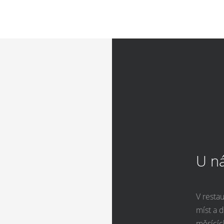
U ná
V resta
míst a d
měsících