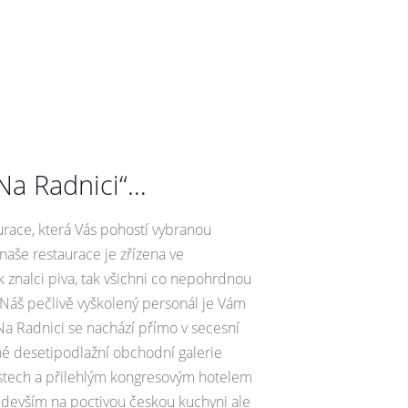
Na Radnici“…
urace, která Vás pohostí vybranou
naše restaurace je zřízena ve
k znalci piva, tak všichni co nepohrdnou
áš pečlivě vyškolený personál je Vám
Na Radnici se nachází přímo v secesní
né desetipodlažní obchodní galerie
ístech a přilehlým kongresovým hotelem
ředevším na poctivou českou kuchyni ale