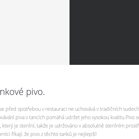
ankové pivo.
ré se před spotřebou v restauraci ne uchovává v tradičních sudec
ávání piva v tancích pomáhá udržet jeho vysokou kvalitu.Pivo s
 který je sterilní, takže je udržováno v absolutně sterilním prost
íci říkají, že pivo z těchto tanků je nejlepší!