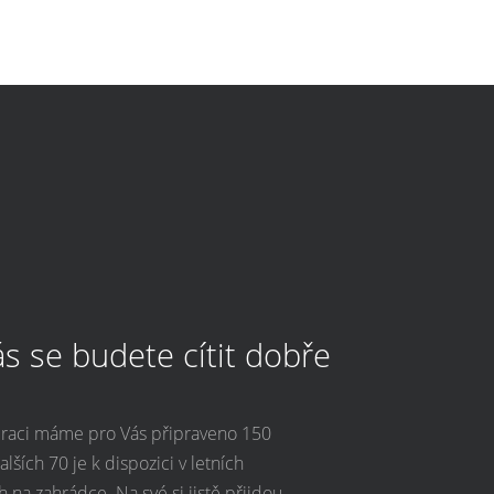
s se budete cítit dobře
uraci máme pro Vás připraveno 150
alších 70 je k dispozici v letních
 na zahrádce. Na své si jistě přijdou