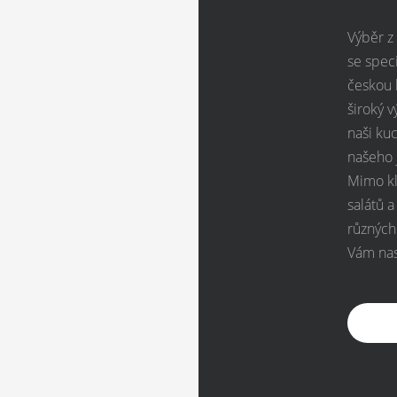
Výběr z
se spec
českou 
široký v
naši ku
našeho j
Mimo kla
salátů 
různých
Vám nas
Naše