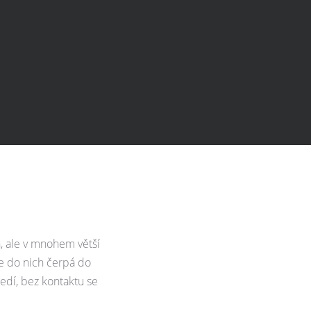
h, ale v mnohem větší
e do nich čerpá do
ředí, bez kontaktu se