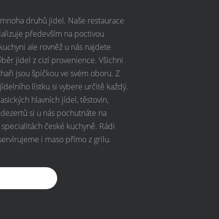
 mnoha druhů jidel. Naše restaurace
ializuje především na poctivou
kuchyni ale rovněž u nás najdete
ýběr jidel z cizí provenience. Všichni
chaři jsou špičkou ve svém oboru. Z
ídelního lístku si vybere určitě každý.
sických hlavních jídel, těstovin,
a dezertů si u nás pochutnáte na
 specialitách české kuchyně. Rádi
ervírujeme i maso přímo z grilu.
 celé menu