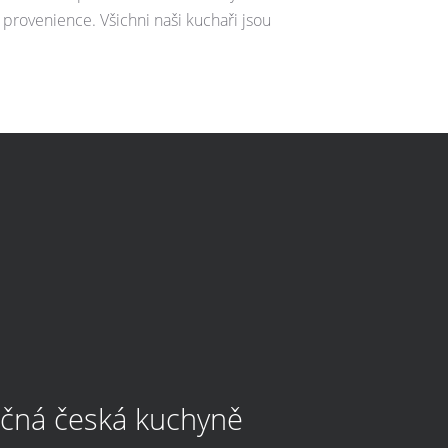
í provenience. Všichni naši kuchaři jsou
ečná česká kuchyně