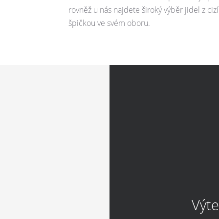
rovněž u nás najdete široký výběr jidel z ciz
špičkou ve svém oboru.
Výt